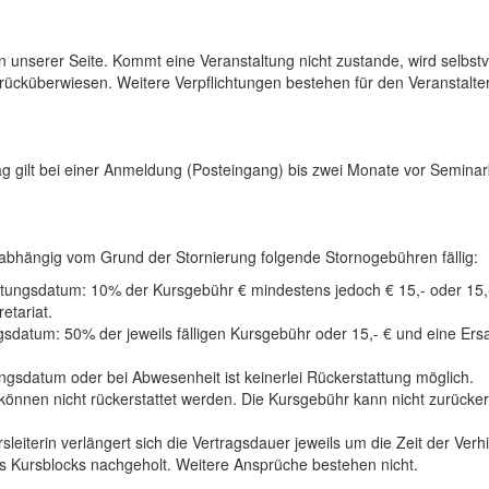
n unserer Seite. Kommt eine Veranstaltung nicht zustande, wird selbst
cküberwiesen. Weitere Verpflichtungen bestehen für den Veranstalter 
ag gilt bei einer Anmeldung (Posteingang) bis zwei Monate vor Semina
unabhängig vom Grund der Stornierung folgende Stornogebühren fällig:
ltungsdatum: 10% der Kursgebühr € mindestens jedoch € 15,- oder 15,
etariat.
gsdatum: 50% der jeweils fälligen Kursgebühr oder 15,- € und eine Er
gsdatum oder bei Abwesenheit ist keinerlei Rückerstattung möglich.
 können nicht rückerstattet werden. Die Kursgebühr kann nicht zurücke
sleiterin verlängert sich die Vertragsdauer jeweils um die Zeit der Ver
 Kursblocks nachgeholt. Weitere Ansprüche bestehen nicht.