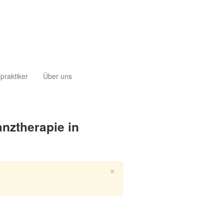
lpraktiker
Über uns
nztherapie in
×