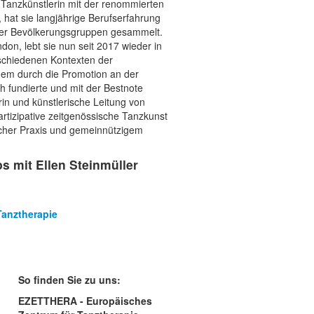
e Tanzkünstlerin mit der renommierten
hat sie langjährige Berufserfahrung
igter Bevölkerungsgruppen gesammelt.
on, lebt sie nun seit 2017 wieder in
erschiedenen Kontexten der
udem durch die Promotion an der
h fundierte und mit der Bestnote
n und künstlerische Leitung von
artizipative zeitgenössische Tanzkunst
scher Praxis und gemeinnützigem
 mit Ellen Steinmüller
Tanztherapie
So finden Sie zu uns:
EZETTHERA - Europäisches