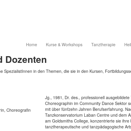
Home
Kurse & Workshops
Tanztherapie
Hei
d Dozenten
 SpezialistInnen in den Themen, die sie in den Kursen, Fortbildung
Jg., 1981, Dr. des., professionell ausgebildete
Choreographin im Community Dance Sektor sowi
mit über fünfzehn Jahren Berufserfahrung. N
in, Choreografin
Tanzkonservatorium Laban Centre und dem Ab
am Goldsmiths College, konzentrierte sie ihre b
tanztherapeutische und tanzpädagogische Arbe