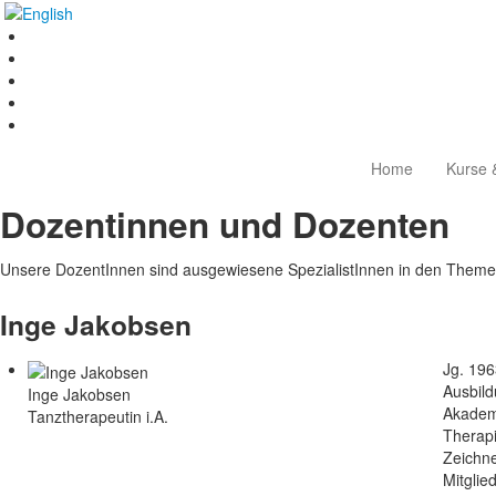
Home
Kurse 
Dozentinnen und Dozenten
Unsere DozentInnen sind ausgewiesene SpezialistInnen in den Themen
Inge Jakobsen
Jg. 196
Ausbil
Inge Jakobsen
Akadem
Tanztherapeutin i.A.
Therapi
Zeichne
Mitglie