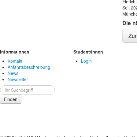
Einrich
Seit 20
München
Die n
Zur
Informationen
Student/innen
Kontakt
Login
Anfahrtsbeschreibung
News
Newsletter
Finden