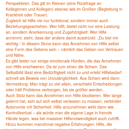
Perspektiven. Das gilt im Kleinen (eine Rückfrage an
Kolleginnen und Kollegen) ebenso wie im Großen (Begleitung in
Krankheit oder Trauer).
Zugleich ist Hilfe nie nur funktional, sondern immer auch
Beziehungsgeschehen. Wer hilft, bietet nicht nur eine Leistung
an, sondern Anerkennung und Zugehörigkeit: Wer Hilfe
annimmt, sieht, dass der andere damit ausdrückt: „Du bist mir
wichtig.“ In diesem Sinne kann das Annehmen von Hilfe selbst
eine Form des Gebens sein – nämlich das Geben von Vertrauen
und Nähe.
Es gibt leider nur einige emotionale Hürden, die das Annehmen
von Hilfe erschweren. Da ist zum einen die Scham. Das
Selbstbild lässt eine Bedürftigkeit nicht zu und erlebt Hilfebedarf
schnell als Beweis von Unzulänglichkeit. Aus Scham wird dann
Vermeidung: Man trägt zu viel allein, verschiebt Entscheidungen
oder hält Probleme verborgen, bis sie größer werden.
Auch Stolz kann das Annehmen von Hilfe blockieren. Wer lange
gelernt hat, sich auf sich selbst verlassen zu müssen, verbindet
Autonomie mit Sicherheit. Hilfe anzunehmen wirkt dann wie
Kontrollverlust – als würde man die eigene Lage in fremde
Hände legen, was bei massiver Hilfsnotwendigkeit auch zutrifft.
Hinzu kommen manchmal negative Erfahrungen: Hilfe, die