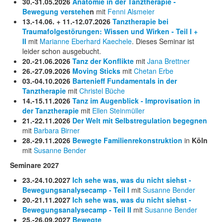
30.-31.05.2026
Anatomie in der Tanztherapie -
Bewegung verstehe
n
mit
Fenni Alsmeier
13.-14.06. + 11.-12.07.2026
Tanztherapie bei
Traumafolgestörungen: Wissen und Wirken - Teil I +
II
mit
Marianne Eberhard Kaechele
. Dieses Seminar ist
leider schon ausgebucht.
20.-21.06.2026
Tanz der Konflikte
mit
Jana Brettner
26.-27.09.2026
Moving Sticks
mit
Chetan Erbe
03.-04.10.2026
Bartenieff
Fundamentals in der
Tanztherapie
mit
Christel Büche
14.-15.11.2026
Tanz im Augenblick - Improvisation in
der Tanztherapie
mit
Ellen Steinmüller
21.-22.11.2026
Der Welt mit Selbstregulation begegnen
mit
Barbara Birner
28.-29.11.2026
Bewegte Familienrekonstruktion
in
Köln
mit
Susanne Bender
Seminare 2027
23.-24.10.2027
Ich sehe was, was du nicht siehst -
Bewegungsanalysecamp - Teil I
mit
Susanne Bender
20.-21.11.2027
Ich sehe was, was du nicht siehst -
Bewegungsanalysecamp - Teil II
mit
Susanne Bender
25.-26.09.2027
Bewegte