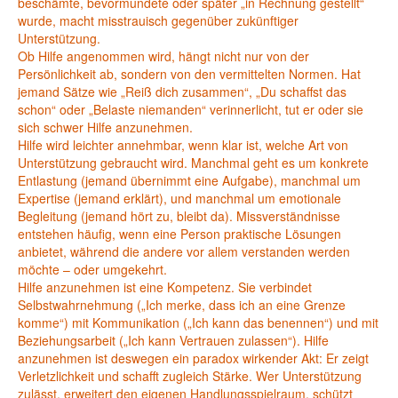
beschämte, bevormundete oder später „in Rechnung gestellt“
wurde, macht misstrauisch gegenüber zukünftiger
Unterstützung.
Ob Hilfe angenommen wird, hängt nicht nur von der
Persönlichkeit ab, sondern von den vermittelten Normen. Hat
jemand Sätze wie „Reiß dich zusammen“, „Du schaffst das
schon“ oder „Belaste niemanden“ verinnerlicht, tut er oder sie
sich schwer Hilfe anzunehmen.
Hilfe wird leichter annehmbar, wenn klar ist, welche Art von
Unterstützung gebraucht wird. Manchmal geht es um konkrete
Entlastung (jemand übernimmt eine Aufgabe), manchmal um
Expertise (jemand erklärt), und manchmal um emotionale
Begleitung (jemand hört zu, bleibt da). Missverständnisse
entstehen häufig, wenn eine Person praktische Lösungen
anbietet, während die andere vor allem verstanden werden
möchte – oder umgekehrt.
Hilfe anzunehmen ist eine Kompetenz. Sie verbindet
Selbstwahrnehmung („Ich merke, dass ich an eine Grenze
komme“) mit Kommunikation („Ich kann das benennen“) und mit
Beziehungsarbeit („Ich kann Vertrauen zulassen“). Hilfe
anzunehmen ist deswegen ein paradox wirkender Akt: Er zeigt
Verletzlichkeit und schafft zugleich Stärke. Wer Unterstützung
zulässt, erweitert den eigenen Handlungsspielraum, schützt