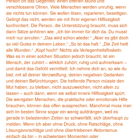
Person oft das Gegenteil: einen offenen Mund und
verschlossene Ohren. Viele Menschen werden unruhig, wenn
sie nichts tun können. Sie wollen lösen, reparieren, beseitigen.
Gelingt das nicht, werden sie mit ihrer eigenen Hilflosigkeit
konfrontiert. Die Person, die Unterstützung braucht, muss sich
dann Sätze anhören wie: „Ich bin immer für dich da. Du musst
mich nur anrufen.“ „Das wird schon wieder.“ „Aber es gibt doch
so viel Gutes in deinem Leben.“ „So ist das halt.“ „Die Zeit heilt
alle Wunden.“ „Kopf hoch!“ Nichts als Verlegenheitsfloskeln.
Was es in einer solchen Situation jedoch braucht, ist ein
Mensch, der zuhört – wirklich zuhört, ruhig und aufmerksam –
und damit das Gefühl vermittelt: Ich nehme dich an, so wie du
bist, mit all deiner Verzweiflung, deinen negativen Gedanken
und deinen Befürchtungen. Die helfende Person müsste den
Mut haben, zu bleiben, nicht auszuweichen, nicht allein zu
lassen – auch dann, wenn sie selbst innere Hilflosigkeit spürt.
Die wenigsten Menschen, die praktische oder emotionale Hilfe
brauchen, können das offen aussprechen. Manchmal muss man
sich im besten Sinne sogar ein wenig aufdrängen, weil es
gerade in belastenden Zeiten so schwerfällt, sich überhaupt zu
melden. Wenn ich aber ohne Druck, ohne Ratschläge, ohne
Lösungsvorschläge und ohne übertriebenen Aktionismus
einfach da bin – in schwierigen Momenten oder