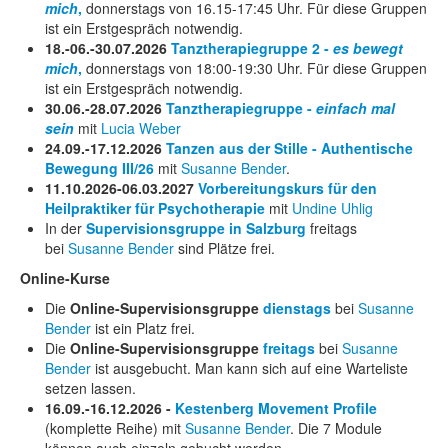
mich
,
donnerstags von 16.15-17:45 Uhr. Für diese Gruppen
ist ein Erstgespräch notwendig.
18.-06.-30.07.2026
Tanztherapiegruppe 2 -
es bewegt
mich
,
donnerstags von 18:00-19:30 Uhr. Für diese Gruppen
ist ein Erstgespräch notwendig.
30.06.-28.07.2026
Tanztherapiegruppe -
einfach mal
sein
mit
Lucia Weber
24.09.-17.12.2026
Tanzen aus der Stille - Authentische
Bewegung III/26
mit
Susanne Bender
.
11.10.2026-06.03.2027
Vorbereitungskurs für den
Heilpraktiker für Psychotherapie
mit
Undine Uhlig
In der
Supervisionsgruppe in Salzburg
freitags
bei
Susanne Bender
sind Plätze frei.
Online-Kurse
Die
Online-Supervisionsgruppe
dienstags
bei
Susanne
Bender
ist ein Platz frei.
Die
Online-Supervisionsgruppe
freitags
bei
Susanne
Bender
ist ausgebucht. Man kann sich auf eine Warteliste
setzen lassen.
16.09.-16.12.2026 -
Kestenberg Movement Profile
(komplette Reihe) mit
Susanne Bender
. Die 7 Module
können auch einzeln gebucht werden.