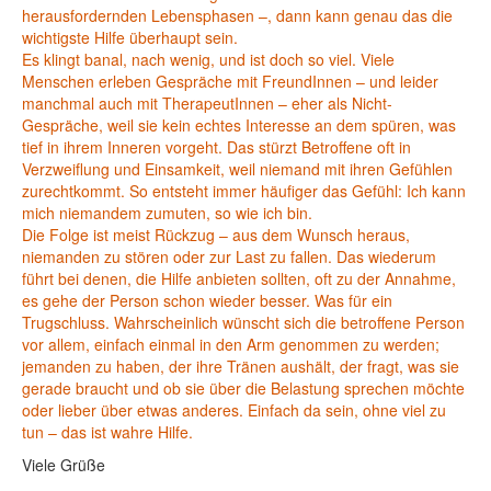
herausfordernden Lebensphasen –, dann kann genau das die
wichtigste Hilfe überhaupt sein.
Es klingt banal, nach wenig, und ist doch so viel. Viele
Menschen erleben Gespräche mit FreundInnen – und leider
manchmal auch mit TherapeutInnen – eher als Nicht-
Gespräche, weil sie kein echtes Interesse an dem spüren, was
tief in ihrem Inneren vorgeht. Das stürzt Betroffene oft in
Verzweiflung und Einsamkeit, weil niemand mit ihren Gefühlen
zurechtkommt. So entsteht immer häufiger das Gefühl: Ich kann
mich niemandem zumuten, so wie ich bin.
Die Folge ist meist Rückzug – aus dem Wunsch heraus,
niemanden zu stören oder zur Last zu fallen. Das wiederum
führt bei denen, die Hilfe anbieten sollten, oft zu der Annahme,
es gehe der Person schon wieder besser. Was für ein
Trugschluss. Wahrscheinlich wünscht sich die betroffene Person
vor allem, einfach einmal in den Arm genommen zu werden;
jemanden zu haben, der ihre Tränen aushält, der fragt, was sie
gerade braucht und ob sie über die Belastung sprechen möchte
oder lieber über etwas anderes. Einfach da sein, ohne viel zu
tun – das ist wahre Hilfe.
Viele Grüße