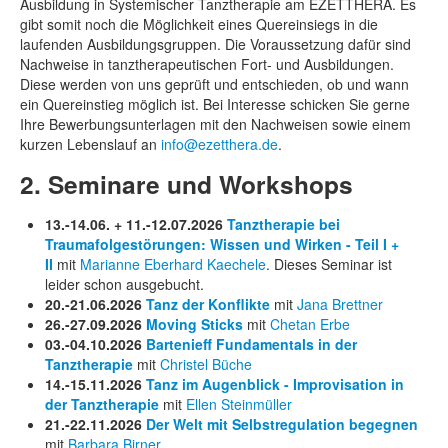
Ausbildung in Systemischer Tanztherapie am EZETTHERA. Es
gibt somit noch die Möglichkeit eines Quereinsiegs in die
laufenden Ausbildungsgruppen. Die Voraussetzung dafür sind
Nachweise in tanztherapeutischen Fort- und Ausbildungen.
Diese werden von uns geprüft und entschieden, ob und wann
ein Quereinstieg möglich ist. Bei Interesse schicken Sie gerne
Ihre Bewerbungsunterlagen mit den Nachweisen sowie einem
kurzen Lebenslauf an
info@ezetthera.de
.
2. Seminare und Workshops
13.-14.06. + 11.-12.07.2026
Tanztherapie bei
Traumafolgestörungen: Wissen und Wirken - Teil I +
II
mit
Marianne Eberhard Kaechele
. Dieses Seminar ist
leider schon ausgebucht.
20.-21.06.2026
Tanz der Konflikte
mit
Jana Brettner
26.-27.09.2026
Moving Sticks
mit
Chetan Erbe
03.-04.10.2026
Bartenieff
Fundamentals in der
Tanztherapie
mit
Christel Büche
14.-15.11.2026
Tanz im Augenblick - Improvisation in
der Tanztherapie
mit
Ellen Steinmüller
21.-22.11.2026
Der Welt mit Selbstregulation begegnen
mit
Barbara Birner