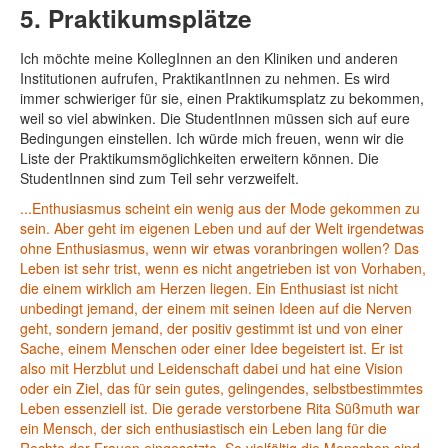
5. Praktikumsplätze
Ich möchte meine KollegInnen an den Kliniken und anderen
Institutionen aufrufen, PraktikantInnen zu nehmen. Es wird
immer schwieriger für sie, einen Praktikumsplatz zu bekommen,
weil so viel abwinken. Die StudentInnen müssen sich auf eure
Bedingungen einstellen. Ich würde mich freuen, wenn wir die
Liste der Praktikumsmöglichkeiten erweitern können. Die
StudentInnen sind zum Teil sehr verzweifelt.
...Enthusiasmus scheint ein wenig aus der Mode gekommen zu
sein. Aber geht im eigenen Leben und auf der Welt irgendetwas
ohne Enthusiasmus, wenn wir etwas voranbringen wollen? Das
Leben ist sehr trist, wenn es nicht angetrieben ist von Vorhaben,
die einem wirklich am Herzen liegen. Ein Enthusiast ist nicht
unbedingt jemand, der einem mit seinen Ideen auf die Nerven
geht, sondern jemand, der positiv gestimmt ist und von einer
Sache, einem Menschen oder einer Idee begeistert ist. Er ist
also mit Herzblut und Leidenschaft dabei und hat eine Vision
oder ein Ziel, das für sein gutes, gelingendes, selbstbestimmtes
Leben essenziell ist. Die gerade verstorbene Rita Süßmuth war
ein Mensch, der sich enthusiastisch ein Leben lang für die
Rechte der Frauen eingesetzte. So vielfältig die Menschen sind,