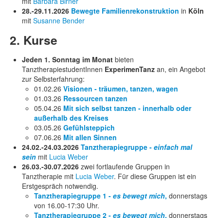
mit
Barbara Birner
28.-29.11.2026
Bewegte Familienrekonstruktion
in
Köln
mit
Susanne Bender
2. Kurse
Jeden 1. Sonntag im Monat
bieten
TanztherapiestudentInnen
ExperimenTanz
an, ein Angebot
zur Selbsterfahrung:
01.02.26
Visionen - träumen, tanzen, wagen
01.03.26
Ressourcen tanzen
05.04.26
Mit sich selbst tanzen - innerhalb oder
außerhalb des Kreises
03.05.26
Gefühlsteppich
07.06.26
Mit allen Sinnen
24.02.-24.03.2026
Tanztherapiegruppe -
einfach mal
sein
mit
Lucia Weber
26.03.-30.07.2026
zwei fortlaufende Gruppen in
Tanztherapie mit
Lucia Weber
. Für diese Gruppen ist ein
Erstgespräch notwendig.
Tanztherapiegruppe 1 -
es bewegt mich
,
donnerstags
von 16.00-17:30 Uhr.
Tanztherapiegruppe 2 -
es bewegt mich
,
donnerstags