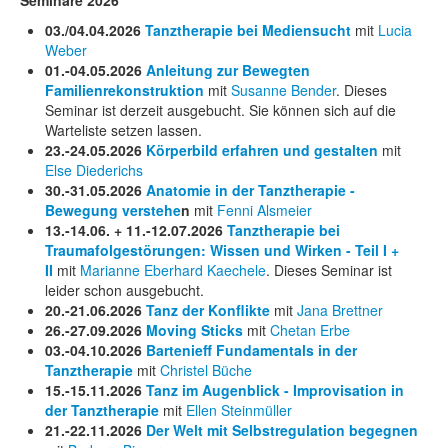
03./04.04.2026
Tanztherapie bei Mediensucht
mit
Lucia
Weber
01.-04.05.2026
Anleitung zur Bewegten
Familienrekonstruktion
mit
Susanne Bender
. Dieses
Seminar ist derzeit ausgebucht. Sie können sich auf die
Warteliste setzen lassen.
23.-24.05.2026
Körperbild erfahren und gestalten
mit
Else Diederichs
30.-31.05.2026
Anatomie in der Tanztherapie -
Bewegung verstehe
n
mit
Fenni Alsmeier
13.-14.06. + 11.-12.07.2026
Tanztherapie bei
Traumafolgestörungen: Wissen und Wirken - Teil I +
II
mit
Marianne Eberhard Kaechele
. Dieses Seminar ist
leider schon ausgebucht.
20.-21.06.2026
Tanz der Konflikte
mit
Jana Brettner
26.-27.09.2026
Moving Sticks
mit
Chetan Erbe
03.-04.10.2026
Bartenieff
Fundamentals in der
Tanztherapie
mit
Christel Büche
15.-15.11.2026
Tanz im Augenblick - Improvisation in
der Tanztherapie
mit
Ellen Steinmüller
21.-22.11.2026
Der Welt mit Selbstregulation begegnen