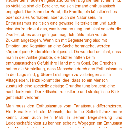
so vielfältig sind die Bereiche, wo sich jemand enthusiastisch
engagiert. Das kann der Beruf, die Familie, ein künstlerisches
oder soziales Vorhaben, aber auch die Natur sein. Im
Enthusiasmus stellt sich eine gewisse Heiterkeit ein und auch
eine Vorfreude auf das, was kommen mag und nicht so sehr die
Zweifel, ob es auch gelingen mag. Ich fühle mich von der
Zukunft angezogen. Wenn ich mit Begeisterung also mit
Emotion und Kognition an eine Sache herangehe, werden
körpereigene Endorphine freigesetzt. Da wundert es nicht, dass
man in der Antike glaubte, die Götter hätten beim
enthusiastischen Gefühl ihre Hand mit im Spiel. Die Griechen
hatten die Vorstellung, dass Menschen durch den Enthusiasmus
in der Lage sind, größere Leistungen zu vollbringen als im
Alltagsleben. Hinzu kommt die Idee, dass so ein Mensch
zusätzlich eine spezielle geistige Grundhaltung braucht: eine
nachdenkende. Der kritische, reflektierte und strategische Blick
geht nicht verloren.
Man muss den Enthusiasmus vom Fanatismus differenzieren.
Ein Fanatiker ist ein Mensch, der keine Selbstdistanz mehr
kennt, aber auch kein Maß in seiner Begeisterung und
Leidenschaftlichkeit zu kennen scheint. Wogegen ein Enthusiast