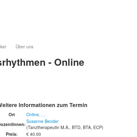
iker
Über uns
srhythmen - Online
Weitere Informationen zum Termin
Ort
Online, , ,
Susanne Bender
ozentInnen:
(Tanztherapeutin M.A., BTD, BTA, ECP)
Preis:
€ 40.00