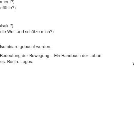
ament?)
efühle?)
lsein?)
die Welt und schütze mich?)
elseminare gebucht werden.
he Bedeutung der Bewegung – Ein Handbuch der Laban
s. Berlin: Logos.